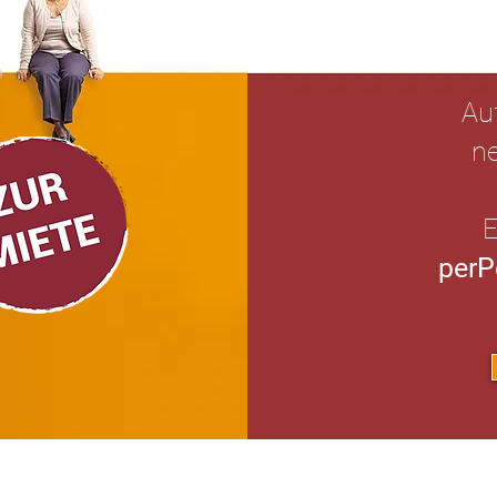
Au
n
E
perP