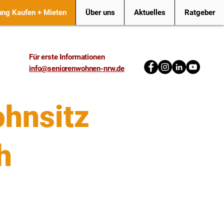
ng Kaufen + Mieten
Über uns
Aktuelles
Ratgeber
Für erste Informationen
info@seniorenwohnen-nrw.de
hnsitz
h