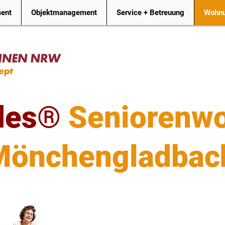
ment
Objektmanagement
Service + Betreuung
Wohnu
des®
Seniorenwo
Mönchengladbac