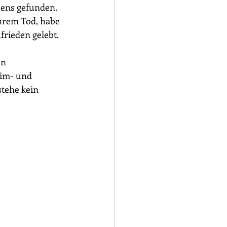
ens gefunden. 
ihrem Tod, habe 
frieden gelebt.
n 
tim- und 
stehe kein 