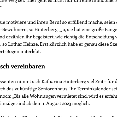
sche Weg sei. „Hier geht es nicht nur um eine Immobilie,
“
eue motiviere und ihren Beruf so erfüllend mache, seien 
Bewohnern, so Hinterberg. „Ja, sie hat eine große Fang
nd erzählen ihr begeistert, wie richtig die Entscheidung 
so Lothar Heinze. Erst kürzlich habe er genau diese Sze
t-Bogen miterlebt.
isch vereinbaren
ssenten nimmt sich Katharina Hinterberg viel Zeit – für 
ch das zukünftige Seniorenhaus. Ihr Terminkalender sei
ennoch: „Bis alle Wohnungen vermietet sind, wird es erf
Einzüge sind ab dem 1. August 2023 möglich.