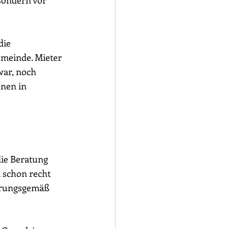
 sondern vor 
die 
emeinde. Mieter 
war, noch 
nen in 
die Beratung 
 schon recht 
ahrungsgemäß 