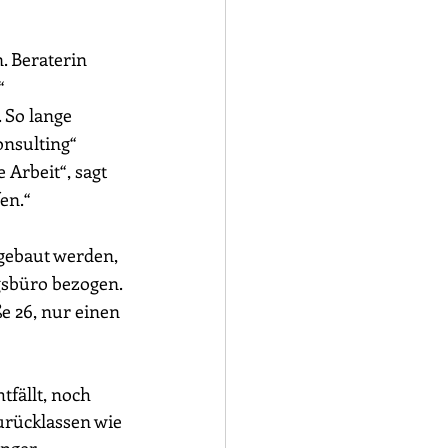
 Beraterin 
“
 So lange 
nsulting“ 
Arbeit“, sagt 
en.“
 gebaut werden
, 
gsbüro bezogen. 
e 26, nur einen 
tfällt, noch 
urücklassen wie 