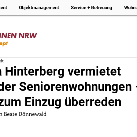
ment
Objektmanagement
Service + Betreuung
Wohnu
it
a Hinterberg vermietet
der Seniorenwohnungen 
zum Einzug überreden
on Beate Dönnewald 