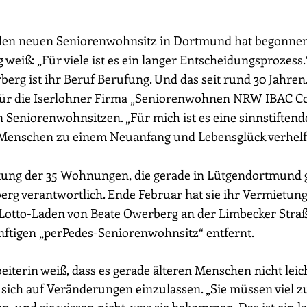
den neuen Seniorenwohnsitz in Dortmund hat begonnen.
 weiß: „Für viele ist es ein langer Entscheidungsprozess.
berg ist ihr Beruf Berufung. Und das seit rund 30 Jahren.
 für die Iserlohner Firma „Seniorenwohnen NRW IBAC Co
eniorenwohnsitzen. „Für mich ist es eine sinnstiftende 
n Menschen zu einem Neuanfang und Lebensglück verhelf
tung der 35 Wohnungen, die gerade in Lütgendortmund
berg verantwortlich. Ende Februar hat sie ihr Vermietun
Lotto-Laden von Beate Owerberg
 an der Limbecker Straß
ftigen „perPedes-Seniorenwohnsitz“ entfernt.
iterin weiß, dass es gerade älteren Menschen nicht leich
sich auf Veränderungen einzulassen. „Sie müssen viel z