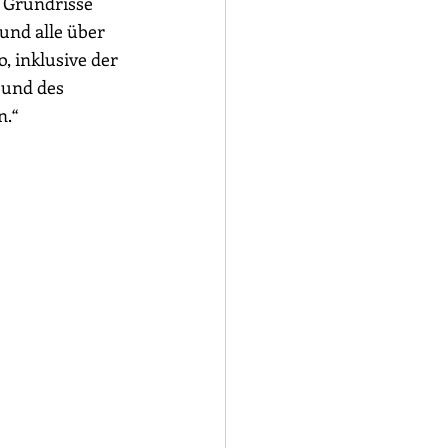
 Grundrisse 
nd alle über 
, inklusive der 
und des 
n.“