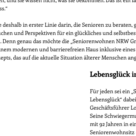
n, und sie wissen nicht, was sie bekommen. Das ist ein l
s.“
e deshalb in erster Linie darin, die Senioren zu beraten
chen und Perspektiven für ein glückliches und selbstbe
en. Denn genau das möchte die „Seniorenwohnen NRW G
einem modernen und barrierefreien Haus inklusive eines
ts, das auf die aktuelle Situation älterer Menschen ang
Lebensglück i
Für jeden sei ein „
Lebensglück“ dabei,
Geschäftsführer Lo
Seine Schwiegermu
mit 92 Jahren in e
Seniorenwohnsitz d