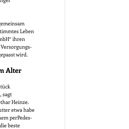
anger 
, gemeinsam 
stimmtes Leben 
mbH“ ihren 
 Versorgungs- 
epasst wird.
m Alter
Stück 
 sagt 
thar Heinze. 
tter etwa habe 
inem perPedes-
ie beste 