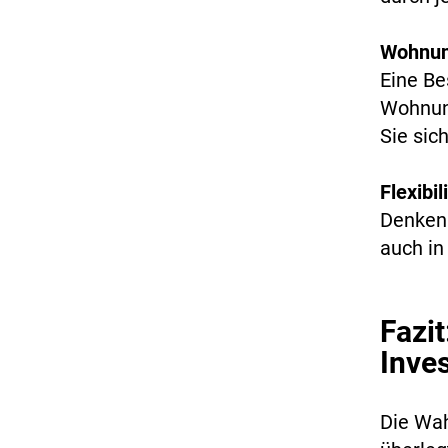
Wohnun
Eine Be
Wohnung
Sie sic
Flexibi
Denken 
auch in
Fazit
Inves
Die Wah