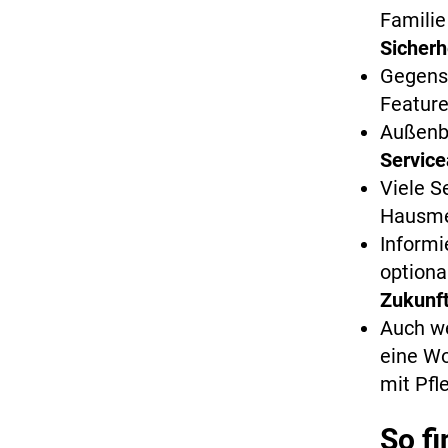
Familie
Sicher
Gegensp
Feature
Außenbe
Service
Viele S
Hausmei
Informi
optiona
Zukunft
Auch we
eine Wo
mit Pfl
So f