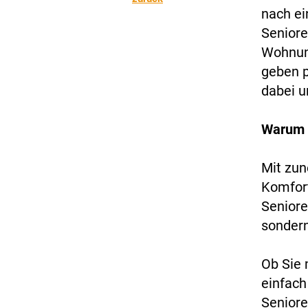
nach ei
Seniore
Wohnung
geben p
dabei u
Warum i
Mit zu
Komfort
Seniore
sondern
Ob Sie 
einfach
Seniore