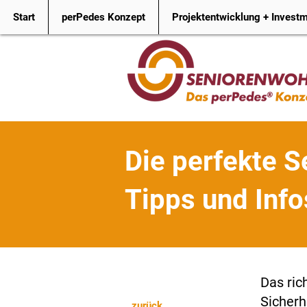
Start
perPedes Konzept
Projektentwicklung + Invest
Die perfekte 
Tipps und Inf
Das ric
Sicherh
zurück