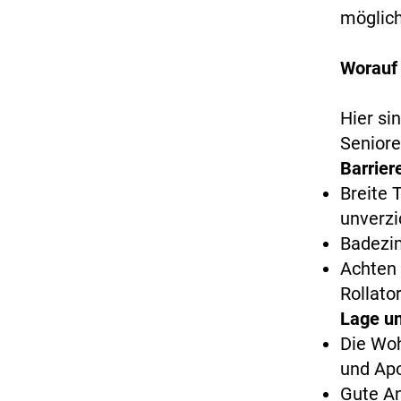
möglic
Worauf 
Hier si
Seniore
Barrier
Breite 
unverzi
Badezim
Achten 
Rollato
Lage u
Die Woh
und Apo
Gute An