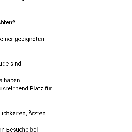
chten?
h einer geeigneten
ude sind
e haben.
usreichend Platz für
lichkeiten, Ärzten
rn Besuche bei