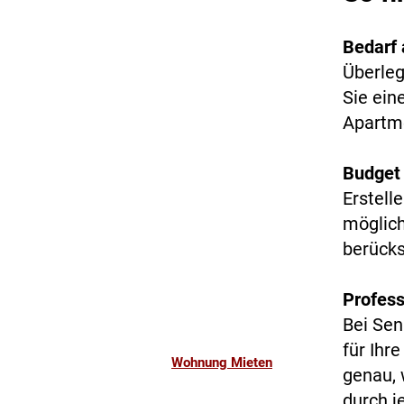
Bedarf 
Überleg
Sie ein
Apartme
Budget
Erstell
möglic
berücks
Profess
Bei Sen
für Ihr
Wohnung Mieten
genau, 
durch j